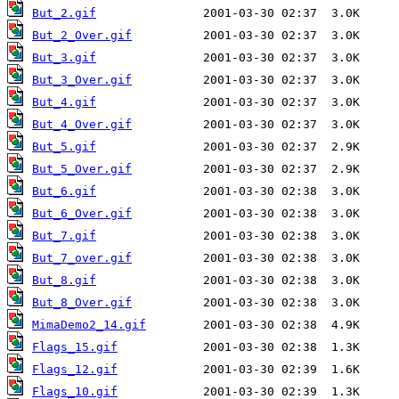
But_2.gif
But_2_Over.gif
But_3.gif
But_3_Over.gif
But_4.gif
But_4_Over.gif
But_5.gif
But_5_Over.gif
But_6.gif
But_6_Over.gif
But_7.gif
But_7_over.gif
But_8.gif
But_8_Over.gif
MimaDemo2_14.gif
Flags_15.gif
Flags_12.gif
Flags_10.gif