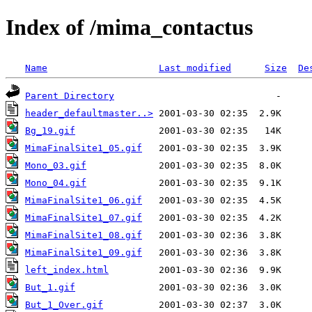
Index of /mima_contactus
Name
Last modified
Size
De
Parent Directory
header_defaultmaster..>
Bg_19.gif
MimaFinalSite1_05.gif
Mono_03.gif
Mono_04.gif
MimaFinalSite1_06.gif
MimaFinalSite1_07.gif
MimaFinalSite1_08.gif
MimaFinalSite1_09.gif
left_index.html
But_1.gif
But_1_Over.gif