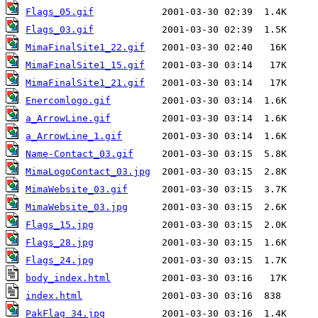
Flags_05.gif
Flags_03.gif
MimaFinalSite1_22.gif
MimaFinalSite1_15.gif
MimaFinalSite1_21.gif
Enercomlogo.gif
a_ArrowLine.gif
a_ArrowLine_1.gif
Name-Contact_03.gif
MimaLogoContact_03.jpg
MimaWebsite_03.gif
MimaWebsite_03.jpg
Flags_15.jpg
Flags_28.jpg
Flags_24.jpg
body_index.html
index.html
PakFlag_34.jpg