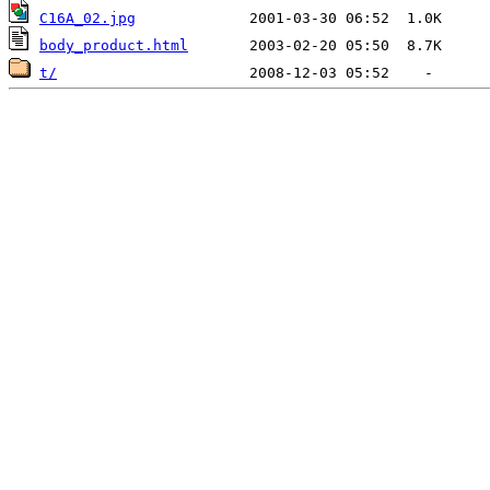
C16A_02.jpg
body_product.html
t/