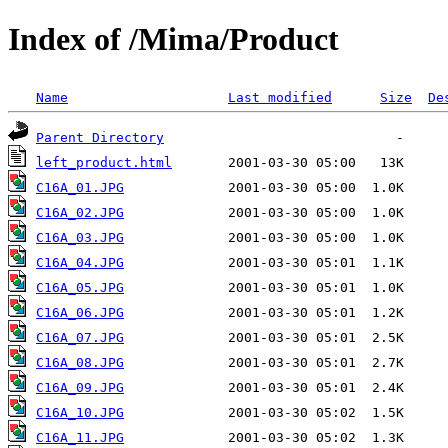
Index of /Mima/Product
Name
Last modified
Size
De
Parent Directory
left_product.html
C16A_01.JPG
C16A_02.JPG
C16A_03.JPG
C16A_04.JPG
C16A_05.JPG
C16A_06.JPG
C16A_07.JPG
C16A_08.JPG
C16A_09.JPG
C16A_10.JPG
C16A_11.JPG