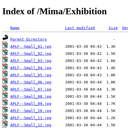
Index of /Mima/Exhibition
Name
Last modified
Size
De
Parent Directory
APLF--Small_01.jpg
APLF--Small_02.jpg
APLF--Small_03.jpg
APLF--Small_04.jpg
APLF--Small_05.jpg
APLF--Small_06.jpg
APLF--Small_07.jpg
APLF--Small_08.jpg
APLF--Small_09.jpg
APLF--Small_10.jpg
APLF--Small_11.jpg
APLF--Small_12.jpg