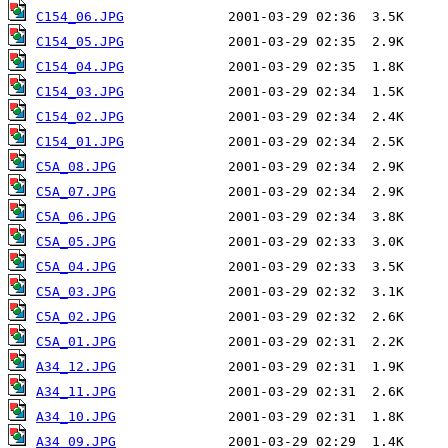
C154_06.JPG
C154_05.JPG
C154_04.JPG
C154_03.JPG
C154_02.JPG
C154_01.JPG
C5A_08.JPG
C5A_07.JPG
C5A_06.JPG
C5A_05.JPG
C5A_04.JPG
C5A_03.JPG
C5A_02.JPG
C5A_01.JPG
A34_12.JPG
A34_11.JPG
A34_10.JPG
A34_09.JPG