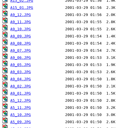
A15_02.JPG
A15_01.JPG
A9_12.JPG
A9_11.JPG
A9_10.JPG
A9_09.JPG
A9_08.JPG
A9_07.JPG
A9_06.JPG
A9_05.JPG
A9_03.JPG
A9_04.JPG
A9_02.JPG
A9_01.JPG
A5_12.JPG
A5_11.JPG
A5_10.JPG
A5_09.JPG