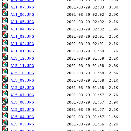
A11_07.JPG
A11_06.JPG
A11_05.JPG
A11_04.JPG
A11_03.JPG
A11_02.JPG
A11_01.JPG
A15_12.JPG
A15_11.JPG
A15_10.JPG
A15_09.JPG
A15_08.JPG
A15_07.JPG
A15_06.JPG
A15_05.JPG
A15_04.JPG
A15_03.JPG