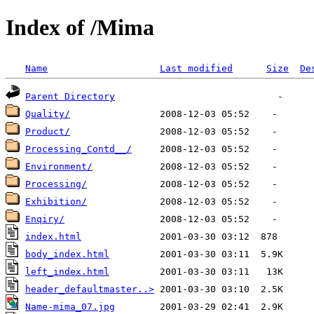
Index of /Mima
Name
Last modified
Size
De
Parent Directory
Quality/
Product/
Processing_Contd__/
Environment/
Processing/
Exhibition/
Enqiry/
index.html
body_index.html
left_index.html
header_defaultmaster..>
Name-mima_07.jpg