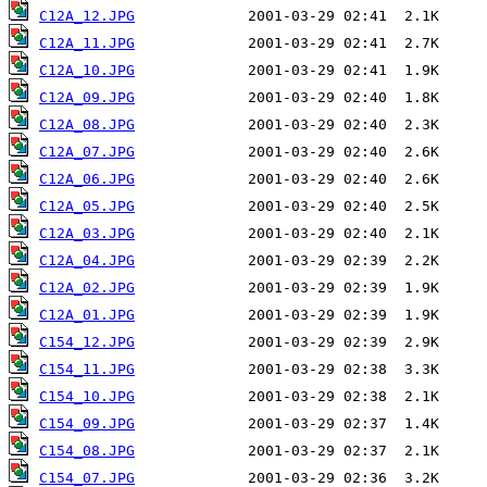
C12A_12.JPG
C12A_11.JPG
C12A_10.JPG
C12A_09.JPG
C12A_08.JPG
C12A_07.JPG
C12A_06.JPG
C12A_05.JPG
C12A_03.JPG
C12A_04.JPG
C12A_02.JPG
C12A_01.JPG
C154_12.JPG
C154_11.JPG
C154_10.JPG
C154_09.JPG
C154_08.JPG
C154_07.JPG